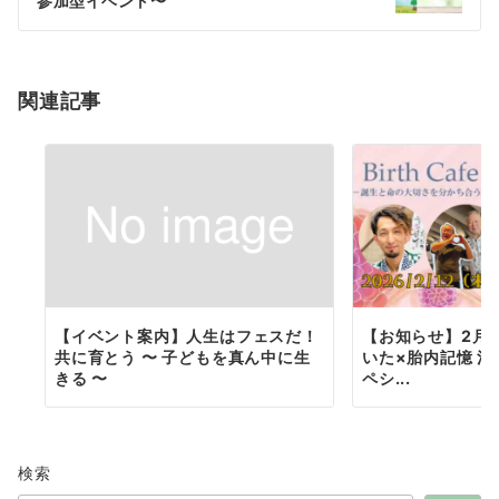
参加型イベント〜
シ
ョ
関連記事
ン
【イベント案内】人生はフェスだ！
【お知らせ】2月
共に育とう 〜 子どもを真ん中に生
いた×胎内記憶 
きる 〜
ペシ...
検索