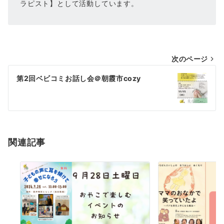
ラピスト】として活動しています。
投
次のページ
稿
第2回ベビコミお話し会＠朝霞市cozy
ナ
ビ
ゲ
ー
関連記事
シ
ョ
ン